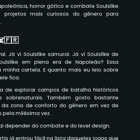
poleônica, horror gótico e combate Soulslike
 projetos mais curiosos do gênero para
.
️🇫🇷
val. Já vi Soulslike samurai. Já vi Soulslike de
oulslike em plena era de Napoleão? Essa
 minha cartela. E quanto mais eu leio sobre
le fica.
eia de explorar campos de batalha históricos
s sobrenaturais. Também gosto bastante
r da zona de conforto do gênero em vez de
 pela milésima vez.
vai depender do combate e do level design.
tis já entrou fácil na lista daqueles jogos que