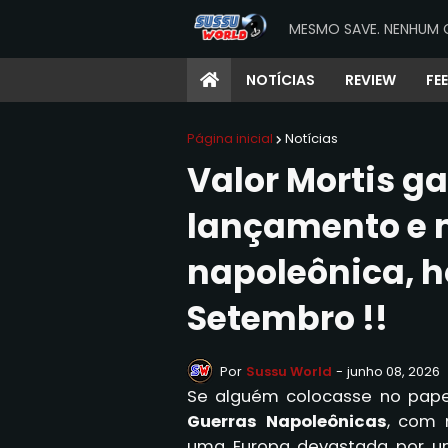
MESMO SAVE. NENHUM 
NOTÍCIAS
REVIEW
FE
Página inicial
Notícias
Valor Mortis g
lançamento e 
napoleônica, h
Setembro !!
Por
Sussu World
-
junho 08, 2026
Se alguém colocasse no pape
Guerras Napoleônicas
, com 
uma Europa devastada por um