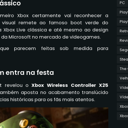
lássico
PC
Play
meiro Xbox certamente vai reconhecer a
Play
O visual remete ao famoso boot verde do
da Xbox Live clássica e até mesmo ao design
Retr
a da Microsoft no mercado de videogames.
Revi
que parecem feitas sob medida para
Seg
Ste
The
 entra na festa
Velh
ft revelou o
Xbox Wireless Controller X25
Víd
 também aposta no acabamento translúcido
Víde
ias históricas para os fãs mais atentos.
Xbo
Xbox