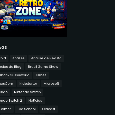
AGS
roid
Análise
Análise de Revista
cios do Blog
Brasil Game Show
dback Sussuworld
Filmes
mesCom
Kickstarter
Microsoft
tendo
Nintendo Switch
endo Switch 2
Notícias
 Gamer
Old School
Oldcast