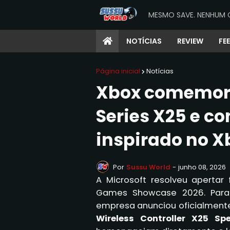
MESMO SAVE. NENHUM 
NOTÍCIAS
REVIEW
FE
Página inicial
Notícias
Xbox comemor
Series X25 e co
inspirado no Xb
Por
Sussu World
-
junho 08, 2026
A Microsoft resolveu apertar
Games Showcase 2026. Para
empresa anunciou oficialment
Wireless Controller X25 Spe