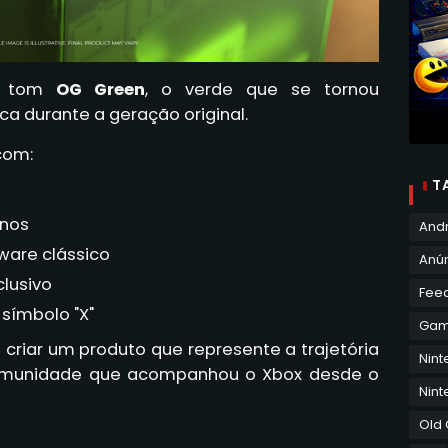
so tom
OG Green
, o verde que se tornou
a durante a geração original.
com:
T
anos
And
ware clássico
Anún
lusivo
Fee
 símbolo "X"
Ga
i criar um produto que represente a trajetória
Nin
munidade que acompanhou o Xbox desde o
Nint
Old