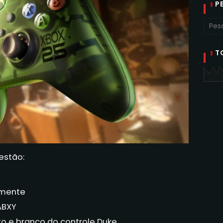
P
T
estão:
namente
ABXY
o e branco do controle Duke