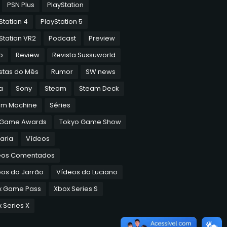
PSN Plus
PlayStation
Station 4
PlayStation 5
Station VR2
Podcast
Preview
o
Review
Revista Sussuworld
stas do Mês
Rumor
SW news
a
Sony
Steam
Steam Deck
am Machine
Séries
 Game Awards
Tokyo Game Show
aria
Vídeos
eos Comentados
os do Jarrão
Vídeos do Luciano
x Game Pass
Xbox Series S
 Series X