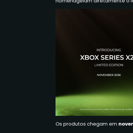
homenageiam diretamente o len
Os produtos chegam em
nove