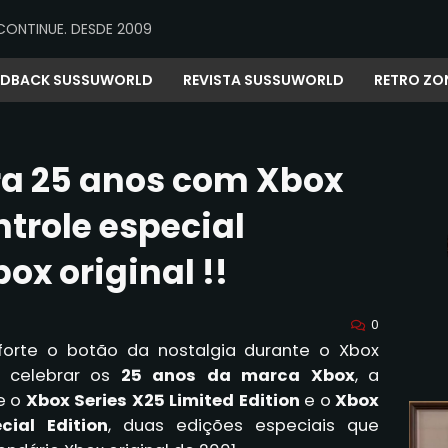
CONTINUE. DESDE 2009
EDBACK SUSSUWORLD
REVISTA SUSSUWORLD
RETRO ZO
a 25 anos com Xbox
ntrole especial
ox original !!
0
 forte o botão da nostalgia durante o Xbox
 celebrar os
25 anos da marca Xbox
, a
e o
Xbox Series X25 Limited Edition
e o
Xbox
cial Edition
, duas edições especiais que