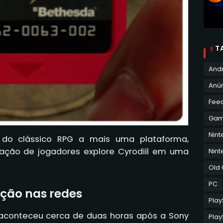
T
And
Anún
Fee
Ga
Nin
do clássico RPG a mais uma plataforma,
ação de jogadores explore Cyrodiil em uma
Nint
Old
PC
ção nas redes
Play
 aconteceu cerca de duas horas após a Sony
Play