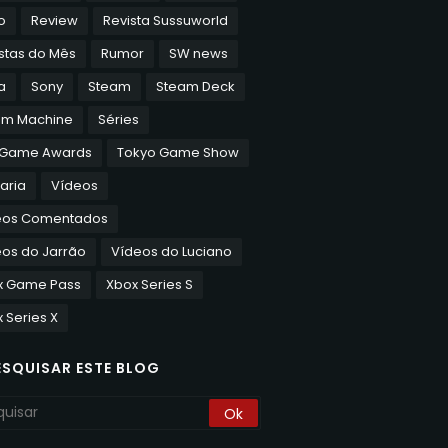
o
Review
Revista Sussuworld
stas do Mês
Rumor
SW news
a
Sony
Steam
Steam Deck
am Machine
Séries
 Game Awards
Tokyo Game Show
aria
Vídeos
eos Comentados
os do Jarrão
Vídeos do Luciano
x Game Pass
Xbox Series S
 Series X
ESQUISAR ESTE BLOG