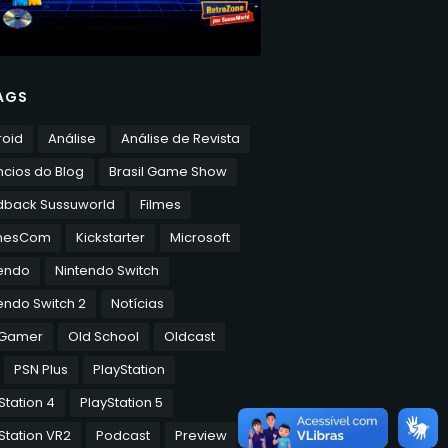
AGS
roid
Análise
Análise de Revista
cios do Blog
Brasil Game Show
dback Sussuworld
Filmes
mesCom
Kickstarter
Microsoft
tendo
Nintendo Switch
endo Switch 2
Notícias
 Gamer
Old School
Oldcast
PSN Plus
PlayStation
Station 4
PlayStation 5
Station VR2
Podcast
Preview