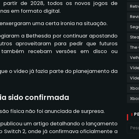
a partir de 2028, todos os novos jogos de
Retr
nas em formato digital.
Revi
enxergaram uma certa ironia na situação.
Seg
logiaram a Bethesda por continuar apostando
Ste
utros aproveitaram para pedir que futuros
The
 também recebam versões em disco ou
Velh
Víd
 que o vídeo já fazia parte do planejamento da
Víde
Xbo
via sido confirmada
Xbox
são física não foi anunciada de surpresa.
P
a publicou um artigo detalhando o lançamento
o Switch 2, onde já confirmava oficialmente a