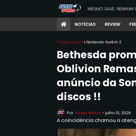
MESMO SAVE. NENHUM 
NOTÍCIAS
REVIEW
FE
Página inicial
Nintendo Switch 2
Bethesda promo
Oblivion Remas
anúncio da Son
discos !!
Por
Sussu World
-
julho 01, 2026
A coincidência chamou a aten