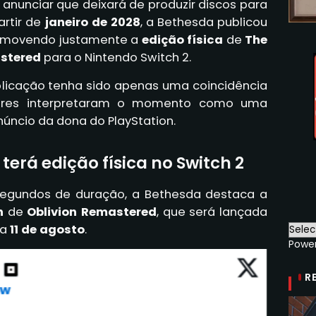
anunciar que deixará de produzir discos para
artir de
janeiro de 2028
, a Bethesda publicou
romovendo justamente a
edição física
de
The
astered
para o Nintendo Switch 2.
blicação tenha sido apenas uma coincidência
dores interpretaram o momento como uma
ncio da dona do PlayStation.
terá edição física no Switch 2
segundos de duração, a Bethesda destaca a
n
de
Oblivion Remastered
, que será lançada
ia
11 de agosto
.
Powe
R