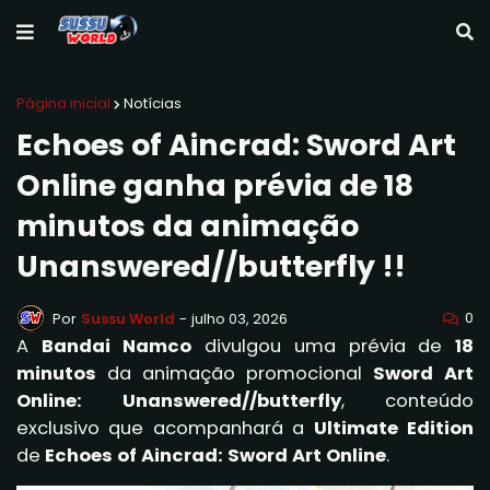
Página inicial
Notícias
Echoes of Aincrad: Sword Art
Online ganha prévia de 18
minutos da animação
Unanswered//butterfly !!
0
Por
Sussu World
-
julho 03, 2026
A
Bandai Namco
divulgou uma prévia de
18
minutos
da animação promocional
Sword Art
Online: Unanswered//butterfly
, conteúdo
exclusivo que acompanhará a
Ultimate Edition
de
Echoes of Aincrad: Sword Art Online
.