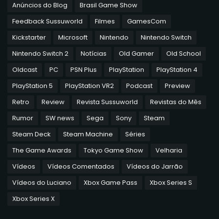
Anúncios do Blog
Brasil Game Show
Feedback Sussuworld
Filmes
GamesCom
Kickstarter
Microsoft
Nintendo
Nintendo Switch
Nintendo Switch 2
Notícias
Old Gamer
Old School
Oldcast
PC
PSN Plus
PlayStation
PlayStation 4
PlayStation 5
PlayStation VR2
Podcast
Preview
Retro
Review
Revista Sussuworld
Revistas do Mês
Rumor
SW news
Sega
Sony
Steam
Steam Deck
Steam Machine
Séries
The Game Awards
Tokyo Game Show
Velharia
Vídeos
Vídeos Comentados
Vídeos do Jarrão
Vídeos do Luciano
Xbox Game Pass
Xbox Series S
Xbox Series X