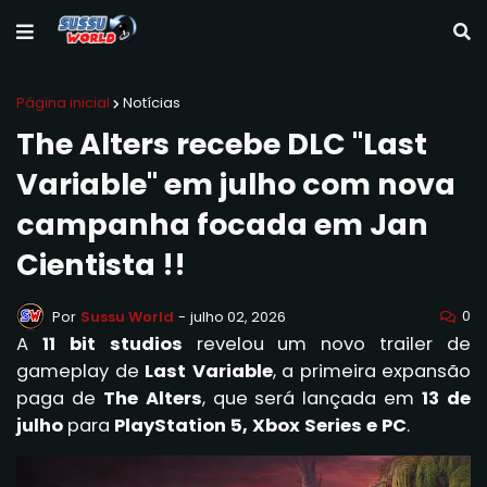
Página inicial
Notícias
The Alters recebe DLC "Last
Variable" em julho com nova
campanha focada em Jan
Cientista !!
0
Por
Sussu World
-
julho 02, 2026
A
11 bit studios
revelou um novo trailer de
gameplay de
Last Variable
, a primeira expansão
paga de
The Alters
, que será lançada em
13 de
julho
para
PlayStation 5, Xbox Series e PC
.