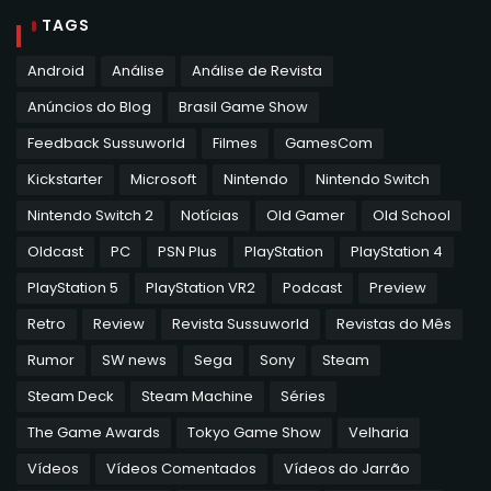
TAGS
Android
Análise
Análise de Revista
Anúncios do Blog
Brasil Game Show
Feedback Sussuworld
Filmes
GamesCom
Kickstarter
Microsoft
Nintendo
Nintendo Switch
Nintendo Switch 2
Notícias
Old Gamer
Old School
Oldcast
PC
PSN Plus
PlayStation
PlayStation 4
PlayStation 5
PlayStation VR2
Podcast
Preview
Retro
Review
Revista Sussuworld
Revistas do Mês
Rumor
SW news
Sega
Sony
Steam
Steam Deck
Steam Machine
Séries
The Game Awards
Tokyo Game Show
Velharia
Vídeos
Vídeos Comentados
Vídeos do Jarrão