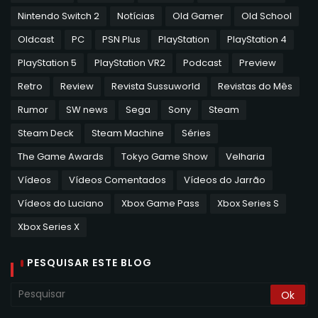
Nintendo Switch 2
Notícias
Old Gamer
Old School
Oldcast
PC
PSN Plus
PlayStation
PlayStation 4
PlayStation 5
PlayStation VR2
Podcast
Preview
Retro
Review
Revista Sussuworld
Revistas do Mês
Rumor
SW news
Sega
Sony
Steam
Steam Deck
Steam Machine
Séries
The Game Awards
Tokyo Game Show
Velharia
Vídeos
Vídeos Comentados
Vídeos do Jarrão
Vídeos do Luciano
Xbox Game Pass
Xbox Series S
Xbox Series X
PESQUISAR ESTE BLOG