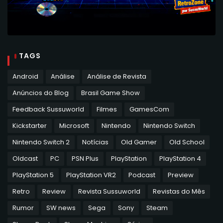
TAGS
Android
Análise
Análise de Revista
Anúncios do Blog
Brasil Game Show
Feedback Sussuworld
Filmes
GamesCom
Kickstarter
Microsoft
Nintendo
Nintendo Switch
Nintendo Switch 2
Notícias
Old Gamer
Old School
Oldcast
PC
PSN Plus
PlayStation
PlayStation 4
PlayStation 5
PlayStation VR2
Podcast
Preview
Retro
Review
Revista Sussuworld
Revistas do Mês
Rumor
SW news
Sega
Sony
Steam