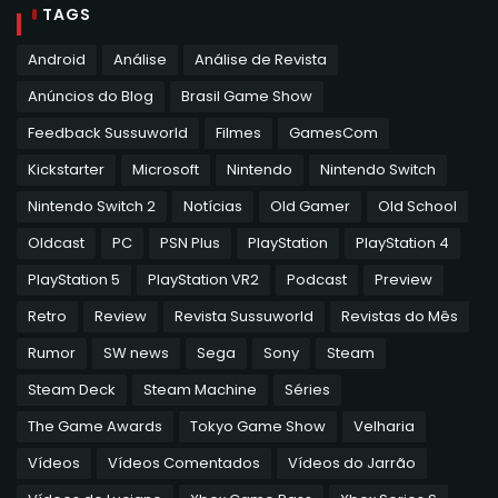
TAGS
Android
Análise
Análise de Revista
Anúncios do Blog
Brasil Game Show
Feedback Sussuworld
Filmes
GamesCom
Kickstarter
Microsoft
Nintendo
Nintendo Switch
Nintendo Switch 2
Notícias
Old Gamer
Old School
Oldcast
PC
PSN Plus
PlayStation
PlayStation 4
PlayStation 5
PlayStation VR2
Podcast
Preview
Retro
Review
Revista Sussuworld
Revistas do Mês
Rumor
SW news
Sega
Sony
Steam
Steam Deck
Steam Machine
Séries
The Game Awards
Tokyo Game Show
Velharia
Vídeos
Vídeos Comentados
Vídeos do Jarrão