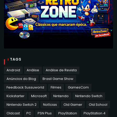
TAGS
Android
Análise
Análise de Revista
Anúncios do Blog
Brasil Game Show
Feedback Sussuworld
Filmes
GamesCom
Kickstarter
Microsoft
Nintendo
Nintendo Switch
Nintendo Switch 2
Notícias
Old Gamer
Old School
Oldcast
PC
PSN Plus
PlayStation
PlayStation 4