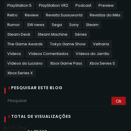
PlayStation 5
PlayStation VR2
Podcast
Preview
Retro
Review
Revista Sussuworld
Revistas do Mês
Rumor
SW news
Sega
Sony
Steam
Steam Deck
Steam Machine
Séries
The Game Awards
Tokyo Game Show
Velharia
Vídeos
Vídeos Comentados
Vídeos do Jarrão
Vídeos do Luciano
Xbox Game Pass
Xbox Series S
Xbox Series X
PESQUISAR ESTE BLOG
TOTAL DE VISUALIZAÇÕES