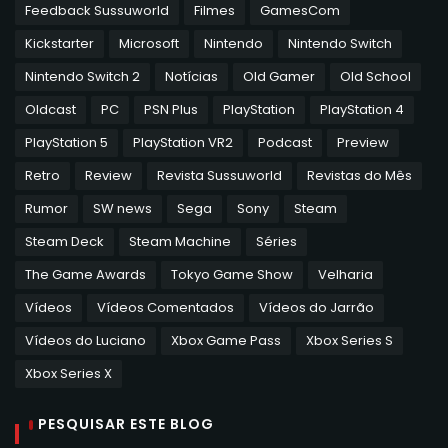
Feedback Sussuworld
Filmes
GamesCom
Kickstarter
Microsoft
Nintendo
Nintendo Switch
Nintendo Switch 2
Notícias
Old Gamer
Old School
Oldcast
PC
PSN Plus
PlayStation
PlayStation 4
PlayStation 5
PlayStation VR2
Podcast
Preview
Retro
Review
Revista Sussuworld
Revistas do Mês
Rumor
SW news
Sega
Sony
Steam
Steam Deck
Steam Machine
Séries
The Game Awards
Tokyo Game Show
Velharia
Vídeos
Vídeos Comentados
Vídeos do Jarrão
Vídeos do Luciano
Xbox Game Pass
Xbox Series S
Xbox Series X
PESQUISAR ESTE BLOG