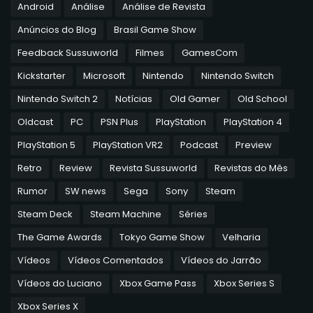
Android
Análise
Análise de Revista
Anúncios do Blog
Brasil Game Show
Feedback Sussuworld
Filmes
GamesCom
Kickstarter
Microsoft
Nintendo
Nintendo Switch
Nintendo Switch 2
Notícias
Old Gamer
Old School
Oldcast
PC
PSN Plus
PlayStation
PlayStation 4
PlayStation 5
PlayStation VR2
Podcast
Preview
Retro
Review
Revista Sussuworld
Revistas do Mês
Rumor
SW news
Sega
Sony
Steam
Steam Deck
Steam Machine
Séries
The Game Awards
Tokyo Game Show
Velharia
Vídeos
Vídeos Comentados
Vídeos do Jarrão
Vídeos do Luciano
Xbox Game Pass
Xbox Series S
Xbox Series X