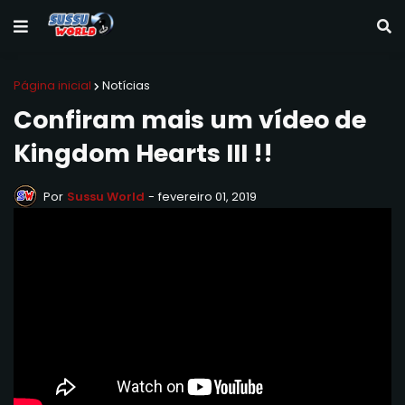
Página inicial
Notícias
Confiram mais um vídeo de
Kingdom Hearts III !!
Por
Sussu World
-
fevereiro 01, 2019