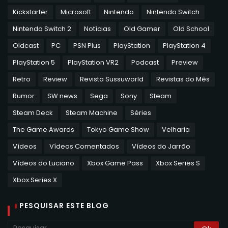
Kickstarter
Microsoft
Nintendo
Nintendo Switch
Nintendo Switch 2
Notícias
Old Gamer
Old School
Oldcast
PC
PSN Plus
PlayStation
PlayStation 4
PlayStation 5
PlayStation VR2
Podcast
Preview
Retro
Review
Revista Sussuworld
Revistas do Mês
Rumor
SW news
Sega
Sony
Steam
Steam Deck
Steam Machine
Séries
The Game Awards
Tokyo Game Show
Velharia
Vídeos
Vídeos Comentados
Vídeos do Jarrão
Vídeos do Luciano
Xbox Game Pass
Xbox Series S
Xbox Series X
PESQUISAR ESTE BLOG