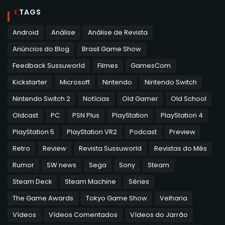
TAGS
Android
Análise
Análise de Revista
Anúncios do Blog
Brasil Game Show
Feedback Sussuworld
Filmes
GamesCom
Kickstarter
Microsoft
Nintendo
Nintendo Switch
Nintendo Switch 2
Notícias
Old Gamer
Old School
Oldcast
PC
PSN Plus
PlayStation
PlayStation 4
PlayStation 5
PlayStation VR2
Podcast
Preview
Retro
Review
Revista Sussuworld
Revistas do Mês
Rumor
SW news
Sega
Sony
Steam
Steam Deck
Steam Machine
Séries
The Game Awards
Tokyo Game Show
Velharia
Vídeos
Vídeos Comentados
Vídeos do Jarrão