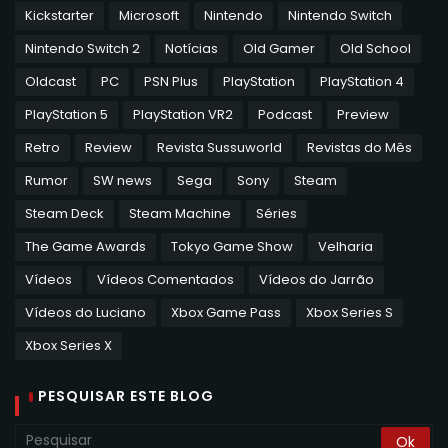
Kickstarter
Microsoft
Nintendo
Nintendo Switch
Nintendo Switch 2
Notícias
Old Gamer
Old School
Oldcast
PC
PSN Plus
PlayStation
PlayStation 4
PlayStation 5
PlayStation VR2
Podcast
Preview
Retro
Review
Revista Sussuworld
Revistas do Mês
Rumor
SW news
Sega
Sony
Steam
Steam Deck
Steam Machine
Séries
The Game Awards
Tokyo Game Show
Velharia
Vídeos
Vídeos Comentados
Vídeos do Jarrão
Vídeos do Luciano
Xbox Game Pass
Xbox Series S
Xbox Series X
PESQUISAR ESTE BLOG