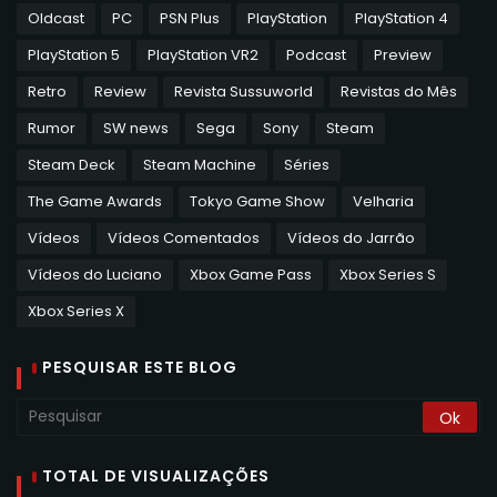
Oldcast
PC
PSN Plus
PlayStation
PlayStation 4
PlayStation 5
PlayStation VR2
Podcast
Preview
Retro
Review
Revista Sussuworld
Revistas do Mês
Rumor
SW news
Sega
Sony
Steam
Steam Deck
Steam Machine
Séries
The Game Awards
Tokyo Game Show
Velharia
Vídeos
Vídeos Comentados
Vídeos do Jarrão
Vídeos do Luciano
Xbox Game Pass
Xbox Series S
Xbox Series X
PESQUISAR ESTE BLOG
TOTAL DE VISUALIZAÇÕES