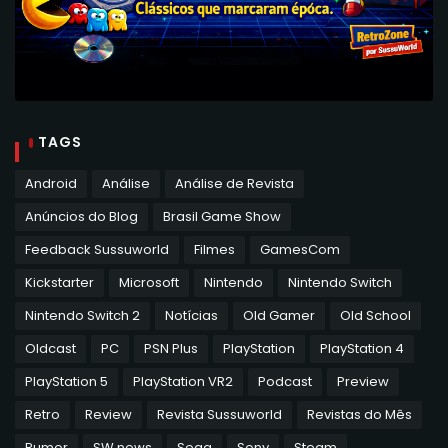
TAGS
Android
Análise
Análise de Revista
Anúncios do Blog
Brasil Game Show
Feedback Sussuworld
Filmes
GamesCom
Kickstarter
Microsoft
Nintendo
Nintendo Switch
Nintendo Switch 2
Notícias
Old Gamer
Old School
Oldcast
PC
PSN Plus
PlayStation
PlayStation 4
PlayStation 5
PlayStation VR2
Podcast
Preview
Retro
Review
Revista Sussuworld
Revistas do Mês
Rumor
SW news
Sega
Sony
Steam