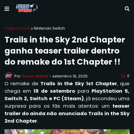
Página inicial
Nintendo Switch
Trails in the Sky 2nd Chapter
ganha teaser trailer dentro
do remake do 1st Chapter !!
0
Por
Sussu World
-
setembro 16, 2025
O remake de
Trails in the Sky 1st Chapter
, que
chega em
19 de setembro
para
PlayStation 5,
Switch 2, Switch e PC (Steam)
, já escondeu uma
surpresa para os fãs mais atentos: um
teaser
trailer do ainda não anunciado Trails in the Sky
2nd Chapter
.