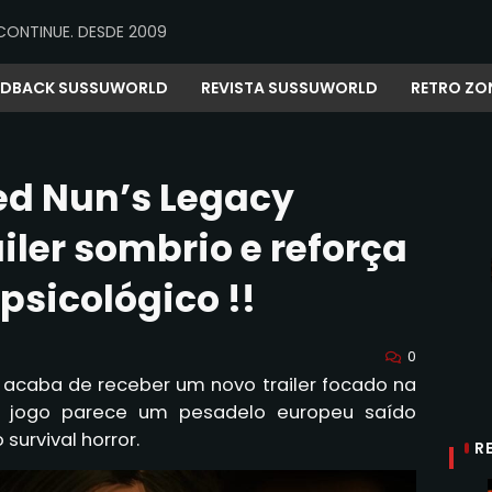
CONTINUE. DESDE 2009
EDBACK SUSSUWORLD
REVISTA SUSSUWORLD
RETRO ZO
ed Nun’s Legacy
iler sombrio e reforça
 psicológico !!
0
 acaba de receber um novo trailer focado na
O jogo parece um pesadelo europeu saído
survival horror.
R