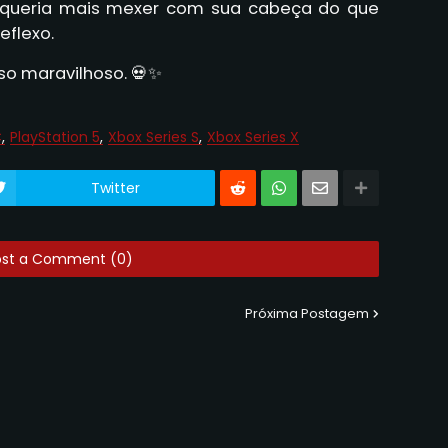
r queria mais mexer com sua cabeça do que
eflexo.
so maravilhoso. 💀✨
C
PlayStation 5
Xbox Series S
Xbox Series X
Twitter
ost a Comment (0)
Próxima Postagem