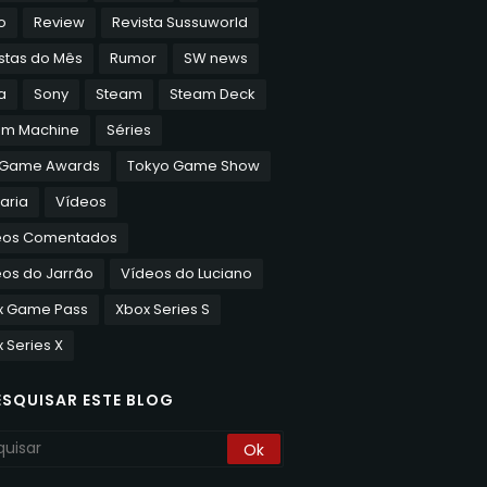
o
Review
Revista Sussuworld
stas do Mês
Rumor
SW news
a
Sony
Steam
Steam Deck
am Machine
Séries
 Game Awards
Tokyo Game Show
aria
Vídeos
eos Comentados
os do Jarrão
Vídeos do Luciano
x Game Pass
Xbox Series S
 Series X
ESQUISAR ESTE BLOG