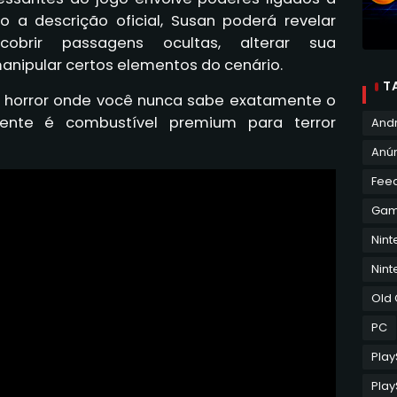
 a descrição oficial, Susan poderá revelar
cobrir passagens ocultas, alterar sua
anipular certos elementos do cenário.
T
de horror onde você nunca sabe exatamente o
ente é combustível premium para terror
And
Anún
Fee
Ga
Nin
Nint
Old
PC
Play
Play