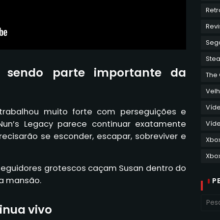
Retr
Revi
Seg
Ste
m sendo parte importante da
The
Velh
Víd
trabalhou muito forte com perseguições e
 Nun’s Legacy parece continuar exatamente
Víde
recisarão se esconder, escapar, sobreviver e
Xbo
Xbox
rseguidores grotescos caçam Susan dentro do
da mansão.
P
tinua vivo