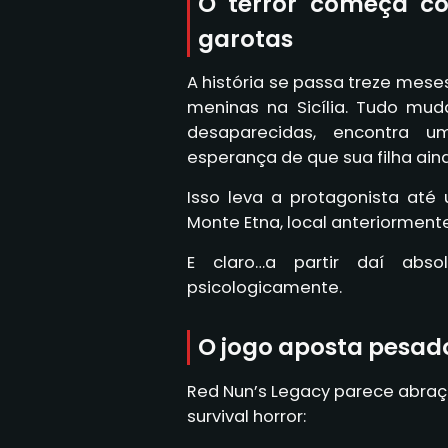
O terror começa c
garotas
A história se passa treze mes
meninas na Sicília. Tudo m
desaparecidas, encontra 
esperança de que sua filha aind
Isso leva a protagonista at
Monte Etna, local anteriorment
E claro…a partir daí abs
psicologicamente.
O jogo aposta pesado
Red Nun’s Legacy parece abra
survival horror: