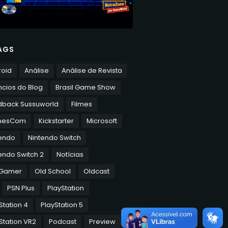
AGS
roid
Análise
Análise de Revista
cios do Blog
Brasil Game Show
dback Sussuworld
Filmes
mesCom
Kickstarter
Microsoft
tendo
Nintendo Switch
endo Switch 2
Notícias
 Gamer
Old School
Oldcast
PSN Plus
PlayStation
Station 4
PlayStation 5
Station VR2
Podcast
Preview