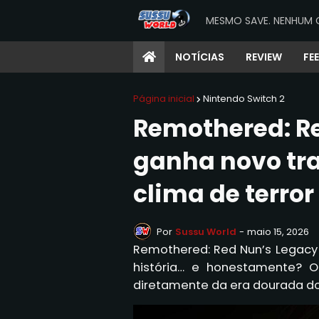
MESMO SAVE. NENHUM 
NOTÍCIAS
REVIEW
FE
Página inicial
Nintendo Switch 2
Remothered: R
ganha novo tra
clima de terror
Por
Sussu World
-
maio 15, 2026
Remothered: Red Nun’s Legacy
história… e honestamente? 
diretamente da era dourada do 