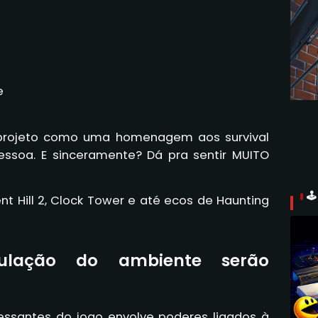
e
 projeto como uma homenagem aos survival
pessoa. E sinceramente? Dá pra sentir MUITO

t Hill 2, Clock Tower e até ecos de Haunting
ulação do ambiente serão
ssantes do jogo envolve poderes ligados à