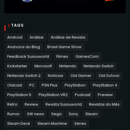
TAGS
Android
Análise
Análise de Revista
Anúncios do Blog
Brasil Game Show
Feedback Sussuworld
Filmes
GamesCom
Kickstarter
Microsoft
Nintendo
Nintendo Switch
Nintendo Switch 2
Notícias
Old Gamer
Old School
Oldcast
PC
PSN Plus
PlayStation
PlayStation 4
PlayStation 5
PlayStation VR2
Podcast
Preview
Retro
Review
Revista Sussuworld
Revistas do Mês
Rumor
SW news
Sega
Sony
Steam
Steam Deck
Steam Machine
Séries