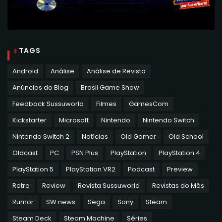
TAGS
Android
Análise
Análise de Revista
Anúncios do Blog
Brasil Game Show
Feedback Sussuworld
Filmes
GamesCom
Kickstarter
Microsoft
Nintendo
Nintendo Switch
Nintendo Switch 2
Notícias
Old Gamer
Old School
Oldcast
PC
PSN Plus
PlayStation
PlayStation 4
PlayStation 5
PlayStation VR2
Podcast
Preview
Retro
Review
Revista Sussuworld
Revistas do Mês
Rumor
SW news
Sega
Sony
Steam
Steam Deck
Steam Machine
Séries