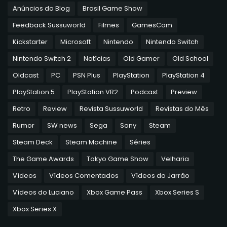
Anúncios do Blog
Brasil Game Show
Feedback Sussuworld
Filmes
GamesCom
Kickstarter
Microsoft
Nintendo
Nintendo Switch
Nintendo Switch 2
Notícias
Old Gamer
Old School
Oldcast
PC
PSN Plus
PlayStation
PlayStation 4
PlayStation 5
PlayStation VR2
Podcast
Preview
Retro
Review
Revista Sussuworld
Revistas do Mês
Rumor
SW news
Sega
Sony
Steam
Steam Deck
Steam Machine
Séries
The Game Awards
Tokyo Game Show
Velharia
Vídeos
Vídeos Comentados
Vídeos do Jarrão
Vídeos do Luciano
Xbox Game Pass
Xbox Series S
Xbox Series X