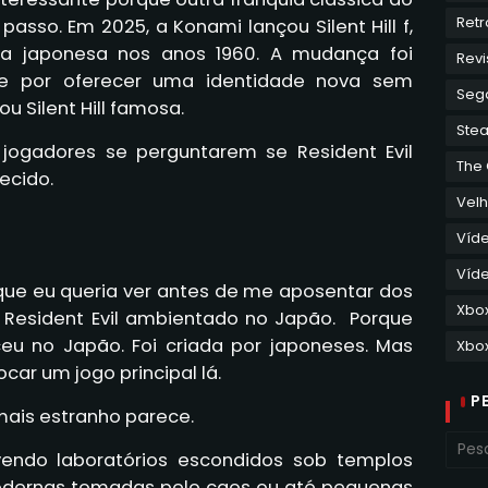
Retr
asso. Em 2025, a Konami lançou Silent Hill f,
la japonesa nos anos 1960. A mudança foi
Revi
te por oferecer uma identidade nova sem
Seg
u Silent Hill famosa.
Ste
 jogadores se perguntarem se Resident Evil
The
ecido.
Velh
Víd
Víde
 que eu queria ver antes de me aposentar dos
Xbo
Resident Evil ambientado no Japão. Porque
eu no Japão. Foi criada por japoneses. Mas
Xbox
ar um jogo principal lá.
P
mais estranho parece.
endo laboratórios escondidos sob templos
odernas tomadas pelo caos ou até pequenas