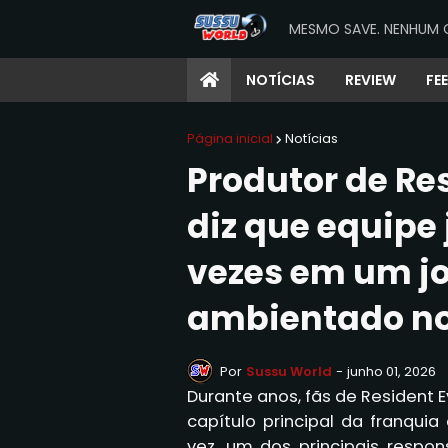
MESMO SAVE. NENHUM 
NOTÍCIAS
REVIEW
FE
Página inicial
Notícias
Produtor de Re
diz que equipe
vezes em um jo
ambientado no
Por
Sussu World
-
junho 01, 2026
Durante anos, fãs de Resident 
capítulo principal da franqui
vez, um dos principais respo