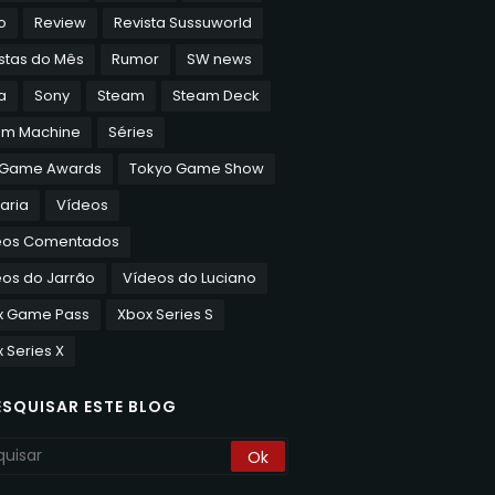
o
Review
Revista Sussuworld
stas do Mês
Rumor
SW news
a
Sony
Steam
Steam Deck
am Machine
Séries
 Game Awards
Tokyo Game Show
aria
Vídeos
eos Comentados
os do Jarrão
Vídeos do Luciano
x Game Pass
Xbox Series S
 Series X
ESQUISAR ESTE BLOG