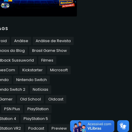
AGS
roid
Análise
Análise de Revista
cios do Blog
Brasil Game Show
dback Sussuworld
Filmes
mesCom
Kickstarter
Microsoft
tendo
Nintendo Switch
endo Switch 2
Notícias
 Gamer
Old School
Oldcast
PSN Plus
PlayStation
Station 4
PlayStation 5
Station VR2
Podcast
Preview