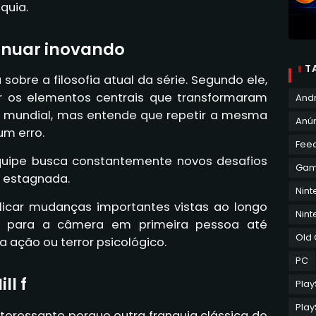
quia.
inuar inovando
T
re a filosofia atual da série. Segundo ele,
 os elementos centrais que transformaram
And
 mundial, mas entende que repetir a mesma
Anún
um erro.
Fee
quipe busca constantemente novos desafios
Ga
e estagnada.
Nin
licar mudanças importantes vistas ao longo
Nint
o para a câmera em primeira pessoa até
Old
a ação ou terror psicológico.
PC
ll f
Play
Play
nteressante porque outra franquia clássica do