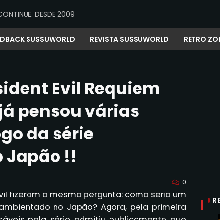
CONTINUE. DESDE 2009
EDBACK SUSSUWORLD
REVISTA SUSSUWORLD
RETRO ZO
sident Evil Requiem
 já pensou várias
go da série
 Japão !!
0
Evil fizeram a mesma pergunta: como seria um
R
a ambientado no Japão? Agora, pela primeira
nsáveis pela série admitiu publicamente que