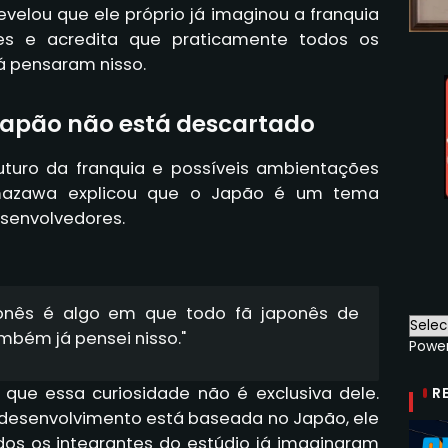
elou que ele próprio já imaginou a franquia
ses e acredita que praticamente todos os
 pensaram nisso.
 Japão não está descartado
uturo da franquia e possíveis ambientações
umazawa explicou que o Japão é um tema
esenvolvedores.
onês é algo em que todo fã japonês de
ambém já pensei nisso."
Powe
 que essa curiosidade não é exclusiva dele.
R
desenvolvimento está baseada no Japão, ele
dos os integrantes do estúdio já imaginaram