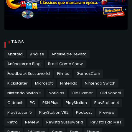
TAGS
Android
Análise
Análise de Revista
Anúncios do Blog
Brasil Game Show
Feedback Sussuworld
Filmes
GamesCom
Kickstarter
Microsoft
Nintendo
Nintendo Switch
Nintendo Switch 2
Notícias
Old Gamer
Old School
Oldcast
PC
PSN Plus
PlayStation
PlayStation 4
PlayStation 5
PlayStation VR2
Podcast
Preview
Retro
Review
Revista Sussuworld
Revistas do Mês
Rumor
SW news
Sega
Sony
Steam