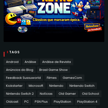
TAGS
Android
Análise
Análise de Revista
Anúncios do Blog
Brasil Game Show
Feedback Sussuworld
Filmes
GamesCom
Kickstarter
Microsoft
Nintendo
Nintendo Switch
Nintendo Switch 2
Notícias
Old Gamer
Old School
Oldcast
PC
PSN Plus
PlayStation
PlayStation 4