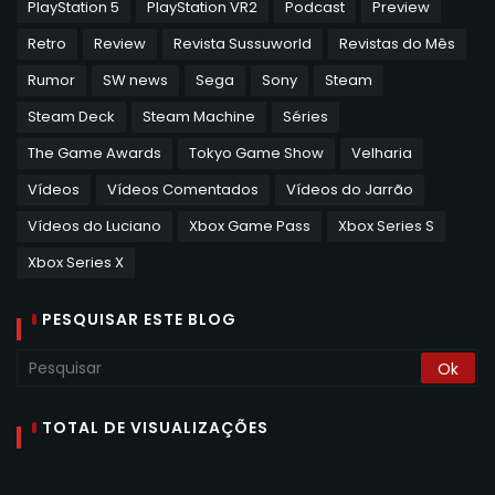
PlayStation 5
PlayStation VR2
Podcast
Preview
Retro
Review
Revista Sussuworld
Revistas do Mês
Rumor
SW news
Sega
Sony
Steam
Steam Deck
Steam Machine
Séries
The Game Awards
Tokyo Game Show
Velharia
Vídeos
Vídeos Comentados
Vídeos do Jarrão
Vídeos do Luciano
Xbox Game Pass
Xbox Series S
Xbox Series X
PESQUISAR ESTE BLOG
TOTAL DE VISUALIZAÇÕES